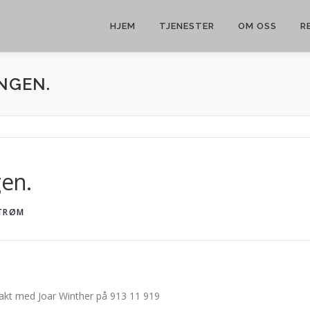
HJEM
TJENESTER
OM OSS
R
NGEN.
gen.
STRØM
takt med Joar Winther på 913 11 919