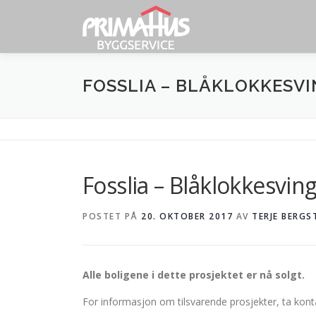
Gå
til
innhold
FOSSLIA – BLÅKLOKKESVI
Fosslia – Blåklokkesvin
POSTET PÅ
20. OKTOBER 2017
AV
TERJE BERG
Alle boligene i dette prosjektet er nå solgt.
For informasjon om tilsvarende prosjekter, ta kon