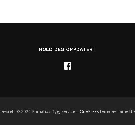
HOLD DEG OPPDATERT
avsrett © 2026 Primahus Byggservice
–
OnePress
tema av FameTh