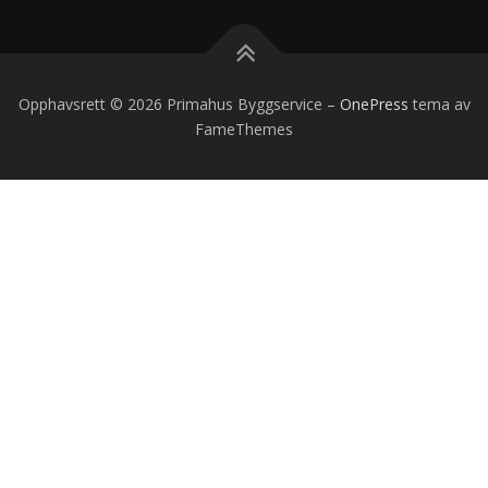
Opphavsrett © 2026 Primahus Byggservice
–
OnePress
tema av
FameThemes